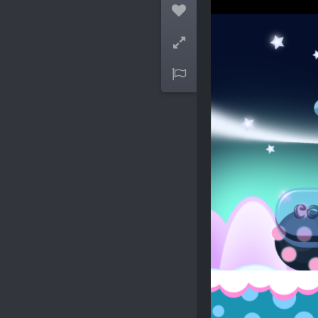


