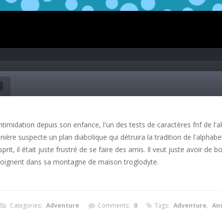
ntimidation depuis son enfance, l'un des tests de caractères fnf de l'
anière suspecte un plan diabolique qui détruira la tradition de l'alpha
t, il était juste frustré de se faire des amis. Il veut juste avoir de 
rejoignent dans sa montagne de maison troglodyte.
Categories:
Adventure
Comments:
0
Tags:
Adventure
,
An