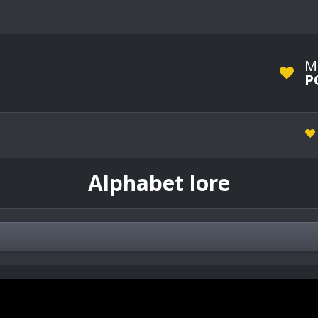
M
P
Alphabet lore