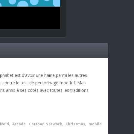
alphabet est d'avoir une haine parmi les autres
bet contre le test de personnage mod fnf. Mais
bons amis à ses côtés avec toutes les traditions
droid
,
Arcade
,
Cartoon Network
,
Christmas
,
mobile