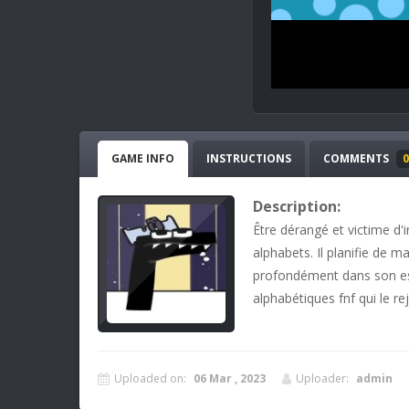
GAME INFO
INSTRUCTIONS
COMMENTS
0
Description:
Être dérangé et victime d'i
alphabets. Il planifie de m
profondément dans son espri
alphabétiques fnf qui le 
Uploaded on:
06 Mar , 2023
Uploader:
admin