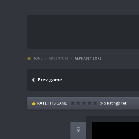
HOME
/
ADVENTURE
/
ALPHABET LORE
Prev game
RATE
THIS GAME:
(No Ratings Yet)
