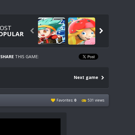
OST


OPULAR
SHARE
THIS GAME:
Next game
Favorites:
0
531 views